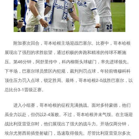
附加赛次回合，哥本哈根主场迎战巴塞尔。比赛中，哥本哈根
展现出了强烈的求胜欲望，通过积极的奔跑和精准的传球不断施
压。第46分钟，阿舒里传中，科内柳斯头球破门，率先进球领先。
下半场，巴塞尔球员禁区内犯规，裁判判罚点球，年轻前锋穆科科
顶住压力罚入点球，锁定胜局。最终，哥本哈根2-0战胜巴塞尔，以
总比分3-1晋级正赛。
进入小组赛，哥本哈根的征程充满挑战。面对多特蒙德，他们
虽全力以赴，但仍以2-4落败。不过，哥本哈根并未气馁。在主场迎
战比利亚雷亚尔时，他们展现出了强大的战斗力。开场仅两分钟，
埃尔尤努西前插垫射破门，迅速取得领先。尽管比利亚雷亚尔多次