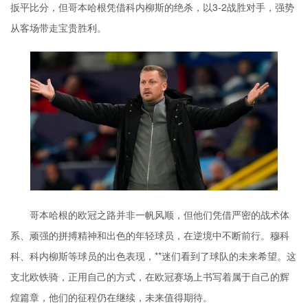
扳平比分，但哥本哈根凭借科内柳斯的绝杀，以3-2战胜对手，强势
从客场带走宝贵胜利。
哥本哈根的欧冠之路并非一帆风顺，但他们凭借严密的战术体
系、顽强的拼搏精神和出色的年轻球员，在逆境中不断前行。穆科
科、科内柳斯等球员的出色表现，**迷们看到了球队的未来希望。这
支北欧铁骑，正用自己的方式，在欧冠赛场上书写着属于自己的辉
煌篇章，他们的征程仍在继续，未来值得期待。