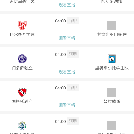
罗萨里奥中央
阿尔多斯维
观看直播
阿甲
04:00
:
科尔多瓦学院
甘拿斯亚门多萨
观看直播
阿甲
04:00
:
门多萨独立
里奥夸尔托学生队
观看直播
阿甲
04:00
:
阿根廷独立
普拉腾斯
观看直播
阿甲
04:00
: