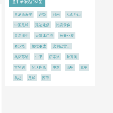
意甲录像热门标签
青岛西海岸
卢顿
河南
江西庐山
中国足球
延边龙鼎
比赛录像
青岛海牛
天津津门虎
长春亚泰
塞尔塔
格拉纳达
比利亚雷亚
尔
奥萨苏纳
中甲
萨索洛
拉齐奥
富勒姆
勒沃库森
中超
德甲
意甲
英超
足球
西甲