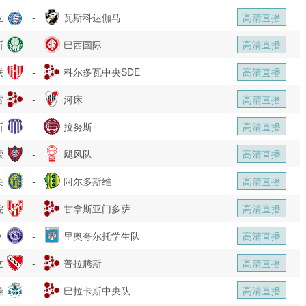
亚
-
瓦斯科达伽马
高清直播
斯
-
巴西国际
高清直播
联
-
科尔多瓦中央SDE
高清直播
雷
-
河床
高清直播
斯
-
拉努斯
高清直播
索
-
飓风队
高清直播
央
-
阿尔多斯维
高清直播
院
-
甘拿斯亚门多萨
高清直播
立
-
里奥夸尔托学生队
高清直播
立
-
普拉腾斯
高清直播
操
-
巴拉卡斯中央队
高清直播