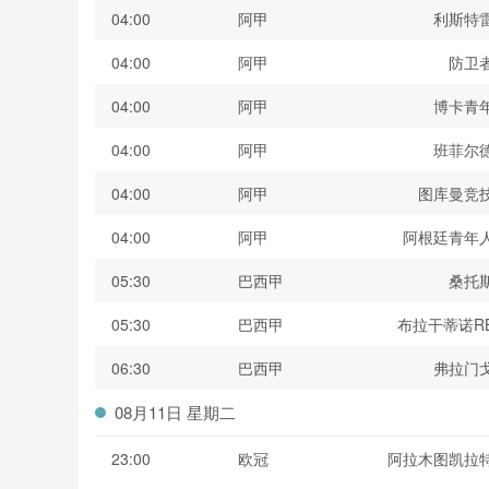
04:00
阿甲
利斯特
04:00
阿甲
防卫
04:00
阿甲
博卡青
04:00
阿甲
班菲尔
04:00
阿甲
图库曼竞
04:00
阿甲
阿根廷青年
05:30
巴西甲
桑托
05:30
巴西甲
布拉干蒂诺R
06:30
巴西甲
弗拉门
08月11日 星期二
23:00
欧冠
阿拉木图凯拉