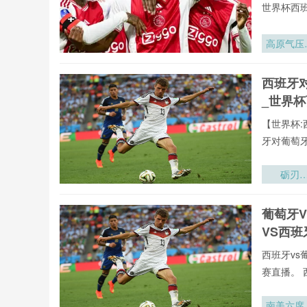
世界杯西班
高原气压
度下202
年墨西哥
西班牙
赛区足球
_世界
气压力分
适配策略
【世界杯:
究
牙对葡萄
砺刃
·2026：
训炉火淬
葡萄牙
的战场锋
VS西
西班牙vs
赛直播。 
南美六席