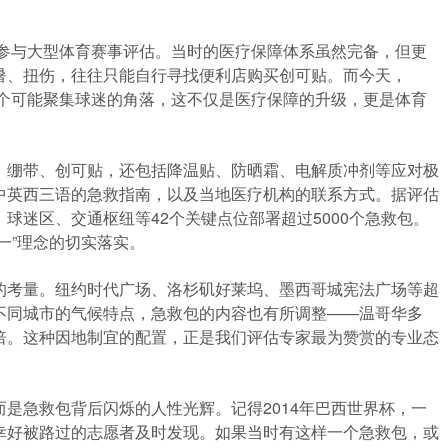
份参与大型体育赛事评估。当时的医疗保障体系虽然完备，但更
暑、扭伤，往往只能自行寻找便利店购买创可贴。而今天，
一个可能聚集球迷的角落，这不仅是医疗保障的升级，更是体育
、绷带、创可贴，还包括降温贴、防晒霜、电解质冲剂等应对极
中英西三语的急救指南，以及当地医疗机构的联系方式。据评估
球迷区、交通枢纽等42个关键点位部署超过5000个急救包。
一”理念的切实落实。
的考量。纽约时代广场、洛杉矶好莱坞、墨西哥城宪法广场等超
不同城市的气候特点，急救包的内容也有所调整——温哥华多
倍。这种因地制宜的配置，正是我们评估专家最为赞赏的专业态
是急救包背后闪烁的人性光辉。记得2014年巴西世界杯，一
幸好被路过的志愿者及时发现。如果当时有这样一个急救包，或