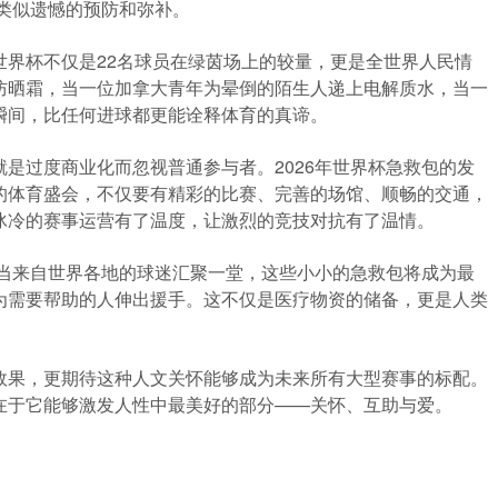
对类似遗憾的预防和弥补。
世界杯不仅是22名球员在绿茵场上的较量，更是全世界人民情
防晒霜，当一位加拿大青年为晕倒的陌生人递上电解质水，当一
瞬间，比任何进球都更能诠释体育的真谛。
是过度商业化而忽视普通参与者。2026年世界杯急救包的发
的体育盛会，不仅要有精彩的比赛、完善的场馆、顺畅的交通，
冰冷的赛事运营有了温度，让激烈的竞技对抗有了温情。
，当来自世界各地的球迷汇聚一堂，这些小小的急救包将成为最
为需要帮助的人伸出援手。这不仅是医疗物资的储备，更是人类
效果，更期待这种人文关怀能够成为未来所有大型赛事的标配。
在于它能够激发人性中最美好的部分——关怀、互助与爱。