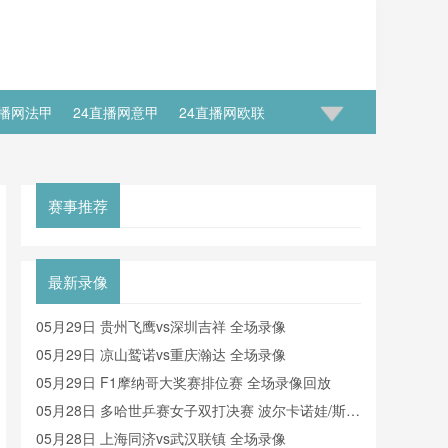
直播网法甲
24直播网意甲
24直播网欧联
足世预赛大名单
24直播网国足世预赛排行榜
赛事推荐
最新录像
05月29日 贵州飞鹰vs深圳吉祥 全场录像
05月29日 凉山鹫诺vs重庆瀚达 全场录像
05月29日 F1摩纳哥大奖赛排位赛 全场录像回放
05月28日 多哈世乒赛女子双打决赛 波尔卡诺娃/斯佐
科斯vs王曼昱/蒯曼 全场录像回放
05月28日 上海同济vs武汉联镇 全场录像