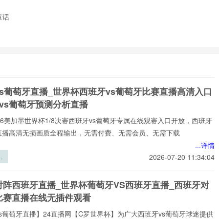
童话
vs葡萄牙直播_世界杯西班牙vs葡萄牙比赛直播高清入口
vs葡萄牙预测分析直播
️2026美加墨世界杯1/8决赛西班牙vs葡萄牙专属在线观赛入口开放，西班牙
牙直播高清无损画质全程输出，无需付费、无需会员、无需下载
...详情
界
2026-07-20 11:34:04
赛
金
对阵西班牙直播_世界杯葡萄牙VS西班牙直播_西班牙对
散
比赛直播在线无插件观看
合
技
s葡萄牙直播】24直播网【C罗世界杯】为广大西班牙vs葡萄牙球迷提供