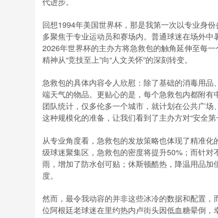
代进步。
回想1994年美国世界杯，那是我第一次以专业身
多聚焦于专业运动员和赛场内。普通球迷在场外中
2026年世界杯的主办方将急救包的触角延伸至每
精神从“竞技至上”向“人文关怀”的深刻转变。
急救包的具体内容令人欣慰：除了基础的消毒用品
端天气的物品。更贴心的是，每个急救包内都附有
团队统计，仅多伦多一个城市，就计划在公共广场、
这种规模化的准备，让我们看到了主办方对“安全第
从专业角度看，急救包的发放策略也体现了精准化
级球迷聚集区，急救包的密度将提升50%；而针对
雨，增加了防水创可贴；休斯顿酷热，降温用品加
度。
然而，最令我动容的并非这些冰冷的数据和配置，而
位阿根廷老球迷在里约热内卢街头因低血糖晕倒，