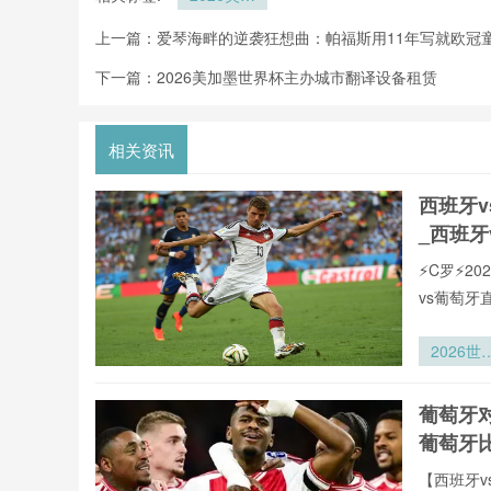
墨世界杯主
上一篇：
爱琴海畔的逆袭狂想曲：帕福斯用11年写就欧冠
办城市急救
包发放
下一篇：
2026美加墨世界杯主办城市翻译设备租赁
相关资讯
西班牙
_西班牙
⚡️C罗⚡
vs葡萄
2026世
杯费城
区：林肯
葡萄牙
融球场疏
葡萄牙
通道宽度
规性复核
【西班牙v
术指引