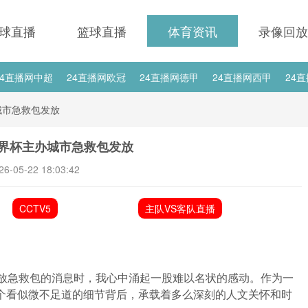
球直播
篮球直播
体育资讯
录像回放
24直播网中超
24直播网欧冠
24直播网德甲
24直播网西甲
24
24直播网中甲
24直播网日职联
24直播网韩K联
24直播网国
城市急救包发放
直播网国足世预赛赛程
24直播网国足世预赛
世界杯主办城市急救包发放
26-05-22 18:03:42
CCTV5
主队VS客队直播
发放急救包的消息时，我心中涌起一股难以名状的感动。作为一
这个看似微不足道的细节背后，承载着多么深刻的人文关怀和时