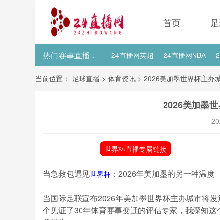
首页
足
热门赛事直播：
24直播网英超
24直播网NBA
24直播网亚洲杯
24直播网世亚预
当前位置：
足球直播
>
体育资讯
>
2026美加墨世界杯主办
24直播网国足世预赛积分榜
24
2026美加墨
20
世界杯直播专属链接
当急救包遇见
：2026年美加墨的另一种温度
世界杯
当国际足联宣布2026年美加墨世界杯主办城市将
个见证了30年体育赛事变迁的评估专家，我深知