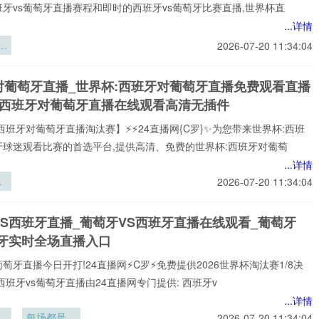
牙vs葡萄牙直播赛程和即时的西班牙vs葡萄牙比赛直播,世界杯直
...详情
梯
2026-07-20 11:34:04
6
三
对葡萄牙直播_世界杯:西班牙对葡萄牙直播免费观看直播
充
杯西班牙对葡萄牙直播在线观看高清无插件
区
研
西班牙对葡萄牙直播淘汰赛】⚡⚡24直播网{C罗}✨为您带来世界杯:西班
牙球迷观看比赛的首选平台,提供高清、免费的世界杯:西班牙对葡萄
...详情
2026-07-20 11:34:04
驻
炼
VS西班牙直播_葡萄牙VS西班牙直播在线观看_葡萄牙
刃
班牙实时全场直播入口
葡萄牙直播今日开打!24直播网⚡️C罗⚡️免费提供2026世界杯淘汰赛1/8决
西班牙vs葡萄牙直播由24直播网专门提供: 西班牙v
...详情
暗
每场都是生
2026-07-20 11:34:04