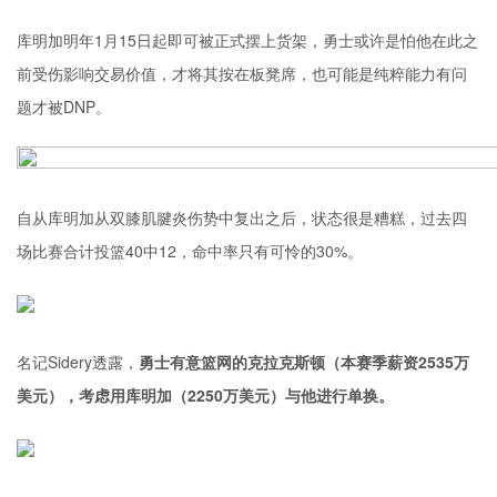
库明加明年1月15日起即可被正式摆上货架，勇士或许是怕他在此之
前受伤影响交易价值，才将其按在板凳席，也可能是纯粹能力有问
题才被DNP。
自从库明加从双膝肌腱炎伤势中复出之后，状态很是糟糕，过去四
场比赛合计投篮40中12，命中率只有可怜的30%。
名记Sidery透露，
勇士有意篮网的
克拉克斯顿
（本赛季薪资2535万
美元），考虑用库明加（2250万美元）与他进行单换。