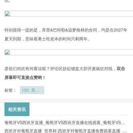
忧。
特别值得一提的是，库里&巴特勒&追梦格林的合同，均是在2027年
夏天到期，意味着勇士吃老本的时间只剩两年。
彦祖们对此有何看法呢？评论区抄起键盘大胆开麦疯狂对线，
双击
屏幕即可直接点赞哟！
标签：
150. 美加
墨世界杯三
队同积6分
情况下的净
相关资讯
胜球计算争
议
葡萄牙VS西班牙直播_葡萄牙VS西班牙直播在线观看_葡萄牙VS西
班牙实时全场直播入口
西班牙对葡萄牙直播_世界杯:西班牙对葡萄牙直播免费观看直播_世