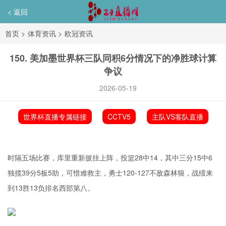
< 返回
首页
>
体育资讯
>
欧冠资讯
150. 美加墨世界杯三队同积6分情况下的净胜球计算
争议
2026-05-19
世界杯直播专属链接
CCTV5
主队VS客队直播
时隔五场比赛，库里重新披挂上阵，投篮28中14，其中三分15中6
独揽39分5板5助，可惜难救主，勇士120-127不敌森林狼，战绩来
到13胜13负排名西部第八。