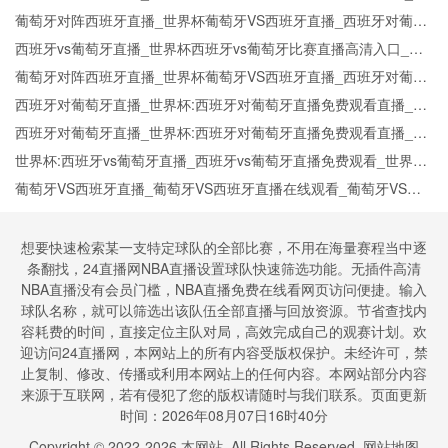
界杯西班牙对葡萄牙直播在线观看高清无插件
葡萄牙对阵西班牙直播_世界杯葡萄牙VS西班牙直播_西班牙对葡萄
牙比赛直播在线无插件观看
西班牙vs葡萄牙直播_世界杯西班牙vs葡萄牙比赛直播高清入口_西
班牙vs葡萄牙预测分析直播
葡萄牙对阵西班牙直播_世界杯葡萄牙VS西班牙直播_西班牙对葡萄
牙比赛直播在线无插件观看
西班牙对葡萄牙直播_世界杯:西班牙对葡萄牙直播免费观看直播_世
界杯西班牙对葡萄牙直播在线观看高清无插件
西班牙对葡萄牙直播_世界杯:西班牙对葡萄牙直播免费观看直播_世
界杯西班牙对葡萄牙直播在线观看高清无插件
世界杯:西班牙vs葡萄牙直播_西班牙vs葡萄牙直播免费观看_世界杯
今日西班牙vs葡萄牙直播在线观看高清视频直播
葡萄牙VS西班牙直播_葡萄牙VS西班牙直播在线观看_葡萄牙VS西
班牙实时全场直播入口
想要快速检索某一支特定球队的全部比赛，不用在海量赛程当中逐
条翻找，24直播网NBA直播设置球队快速筛选功能。无插件高清
NBA直播没有会员门槛，NBA直播免费在线看网页访问便捷。输入
球队名称，就可以筛选出该队伍全部直播与回放资源。节省查找内
容耗费的时间，直接定位主队对局，高效完成自己的观赛计划。欢
迎访问24直播网，本网站上的所有内容受版权保护。未经许可，禁
止复制、修改、传播或利用本网站上的任何内容。本网站部分内容
来源于互联网，若有侵犯了您的版权请随时与我们联系。页面更新
时间：2026年08月07日16时40分
Copyright © 2022-
2026
本网站. All Rights Reserved.
网站地图