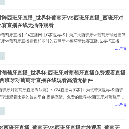
家提供稳定、优质的西班牙vs葡萄牙直播服务,涵盖西班牙vs葡萄牙比
班牙vs葡萄牙视频观看无插件,西班牙vs葡萄牙直播高清免费观看等热门
金
对阵西班牙直播_世界杯葡萄牙VS西班牙直播_西班牙对
小时不间断更新西班牙vs葡
散
比赛直播在线无插件观看
合
技
s葡萄牙直播】24直播网【C罗世界杯】为广大西班牙vs葡萄牙球迷提供
牙vs葡萄牙直播赛程和即时的西班牙vs葡萄牙比赛直播,世界杯直播赛
网打尽。无论您身处何地,都能通过我们的平台享受西班牙vs葡萄牙今日
...详情
直播、西班牙vs葡萄牙直播在线观看、世界杯西班牙vs葡萄牙比赛直播免
梯
插件,高质量的直播服务，让您不错过西班牙vs葡萄牙比赛的精彩瞬间，
网是国内顶尖的体育直播网站之一,专注于提供国内外热门赛事以及西班牙
三
的免费实时转播,本站始终致力于打造用户
对葡萄牙直播_世界杯:西班牙对葡萄牙直播免费观看直播
充
杯西班牙对葡萄牙直播在线观看高清无插件
区
研
西班牙对葡萄牙直播淘汰赛】⚡⚡24直播网{C罗}✨为您带来世界杯:西班
牙球迷观看比赛的首选平台,提供高清、免费的世界杯:西班牙对葡萄牙直
可以轻松观看世界杯:西班牙对葡萄牙顶级球队的激烈对决,提供即时数
...详情
分析、球员评分，还提供精选的进球集锦,享受无插件、无广告的观赛体
每个精彩瞬间。
驻
炼
VS西班牙直播_葡萄牙VS西班牙直播在线观看_葡萄牙