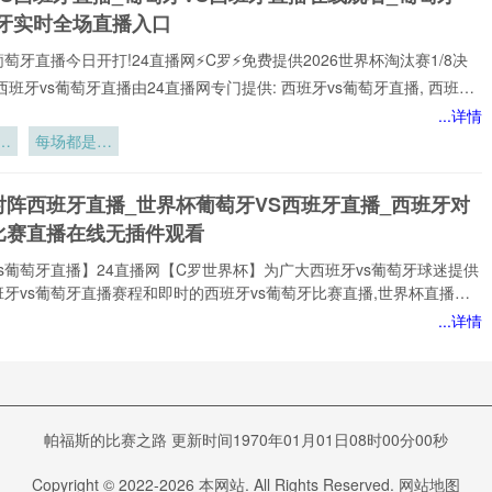
刃
班牙实时全场直播入口
葡萄牙直播今日开打!24直播网⚡️C罗⚡️免费提供2026世界杯淘汰赛1/8决
西班牙vs葡萄牙直播由24直播网专门提供: 西班牙vs葡萄牙直播, 西班牙
免费视频直播, 西班牙vs葡萄牙高清在线比赛免费直播、 西班牙vs葡萄牙
...详情
 西班牙vs葡萄牙视频以及足球直播,世界杯直播等多项体育赛事。球迷
暗
每场都是生
赏最新的 西班牙vs葡萄牙直播
死局
强
对阵西班牙直播_世界杯葡萄牙VS西班牙直播_西班牙对
比赛直播在线无插件观看
s葡萄牙直播】24直播网【C罗世界杯】为广大西班牙vs葡萄牙球迷提供
牙vs葡萄牙直播赛程和即时的西班牙vs葡萄牙比赛直播,世界杯直播赛
网打尽。无论您身处何地,都能通过我们的平台享受西班牙vs葡萄牙今日
...详情
直播、西班牙vs葡萄牙直播在线观看、世界杯西班牙vs葡萄牙比赛直播免
修
插件,高质量的直播服务，让您不错过西班牙vs葡萄牙比赛的精彩瞬间，
排
网是国内顶尖的体育直播网站之一,专注于提供国内外热门赛事以及西班牙
进
的免费实时转播,本站始终致力于打造用户
对葡萄牙直播_世界杯:西班牙对葡萄牙直播免费观看直播
净
杯西班牙对葡萄牙直播在线观看高清无插件
帕福斯的比赛之路 更新时间1970年01月01日08时00分00秒
要
西班牙对葡萄牙直播淘汰赛】⚡⚡24直播网{C罗}✨为您带来世界杯:西班
Copyright © 2022-
2026
本网站. All Rights Reserved.
网站地图