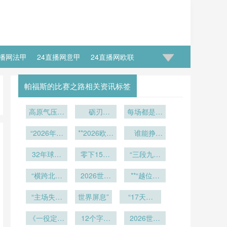
直播网法甲
24直播网意甲
24直播网欧联
足世预赛大名单
24直播网国足世预赛排行榜
帕福斯的比赛之路相关资讯标签
高原气压梯
砺刃
每场都是生
度下2026
·2026：驻
死局
年墨西哥三
“2026年世
训炉火淬炼
**2026欧预
谁能挣
赛区足球充
界杯场地安
的战场锋刃
赛附加赛：
脱“鱼腩”枷
气压力分区
32年球衣
全标准验
绝境突围战
零下15℃
“三段九六
锁？**
适配策略研
证：吉列体
盲盒开拆：
冰原砺剑：
场：世界杯
育场草坪抗
“横跨北美
指尖轻触
究
乌兹别克斯
2026世界
演进史与王
**“越位判
滑性能达标
之巅：48
坦队极寒冬
杯北美实战
罚精度与边
者纪”
小时三国极
“主场失守
性评估”
训画面首度
推演：奔驰
世界屏息”
路空间压缩
“17天决
成定局？美
限足球地
穹顶球场赛
公开
胜：北美世
系数的耦合
加墨世界杯
《一役定乾
理”
事日运营系
12个字母
预赛出线后
机制——基
2026世界