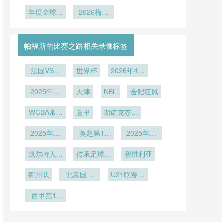
或重演东道
坤与主场天
统深度拆解
的轮回：
的体能红利
杯官方最佳
于2026世
平：世界杯
年度金球之
主折戟悲
2026世界
2026梅西
与战术暗
界杯场域数
阵容揭晓：
北美区附加
争由决赛表
剧”
杯分组命名
卫冕封神：
据的实证研
这些巨星荣
战”
赛赛制的公
现定乾坤”
如何延续
金球奖与
耀入选
究”**
平性辨析》
GOAT再无
62年历史
帕福斯的比赛之路相关录像标签
传统
争议
法国VS伊
世界杯
2026年4月
拉克直播法
6日
2025年12
国VS伊拉
天津
NBL
合肥狂风
克在线直播
月27日
WCBA常规
意甲
斯诺克苏格
赛
兰公开赛第
2025年12
英超第16
2轮
2025年12
月16日
轮
月14日
凯尔特人vs
传承足球明
塞维利亚
雄鹿
星联赛冠军
衢州队
北京国安
组第2轮
U21联赛决
U21
赛第5轮
西甲第14
轮