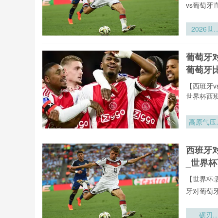
vs葡萄
2026世
杯费城
区：林肯
葡萄牙
融球场疏
葡萄牙
通道宽度
规性复核
【西班牙v
术指引
世界杯西班
高原气压
度下202
年墨西哥
西班牙
赛区足球
_世界
气压力分
适配策略
【世界杯:
究
牙对葡萄
砺刃