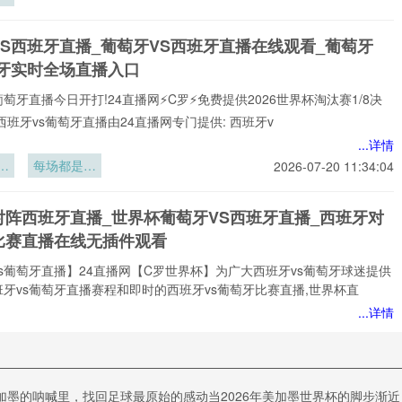
驻
炼
VS西班牙直播_葡萄牙VS西班牙直播在线观看_葡萄牙
刃
班牙实时全场直播入口
葡萄牙直播今日开打!24直播网⚡️C罗⚡️免费提供2026世界杯淘汰赛1/8决
西班牙vs葡萄牙直播由24直播网专门提供: 西班牙v
...详情
暗
每场都是生
2026-07-20 11:34:04
6
死局
强
对阵西班牙直播_世界杯葡萄牙VS西班牙直播_西班牙对
比赛直播在线无插件观看
s葡萄牙直播】24直播网【C罗世界杯】为广大西班牙vs葡萄牙球迷提供
牙vs葡萄牙直播赛程和即时的西班牙vs葡萄牙比赛直播,世界杯直
...详情
修
2026-07-20 11:31:12
排
进
对葡萄牙直播_世界杯:西班牙对葡萄牙直播免费观看直播
净
在美加墨的呐喊里，找回足球最原始的感动当2026年美加墨世界杯的脚步渐