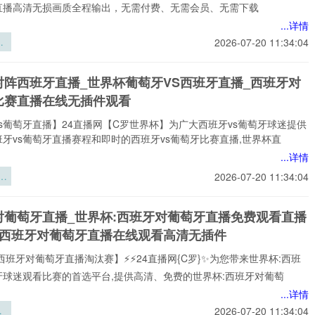
牙直播高清无损画质全程输出，无需付费、无需会员、无需下载
...详情
界
2026-07-20 11:34:04
赛
金
对阵西班牙直播_世界杯葡萄牙VS西班牙直播_西班牙对
散
比赛直播在线无插件观看
合
技
s葡萄牙直播】24直播网【C罗世界杯】为广大西班牙vs葡萄牙球迷提供
牙vs葡萄牙直播赛程和即时的西班牙vs葡萄牙比赛直播,世界杯直
...详情
梯
2026-07-20 11:34:04
6
三
对葡萄牙直播_世界杯:西班牙对葡萄牙直播免费观看直播
充
杯西班牙对葡萄牙直播在线观看高清无插件
区
研
西班牙对葡萄牙直播淘汰赛】⚡⚡24直播网{C罗}✨为您带来世界杯:西班
牙球迷观看比赛的首选平台,提供高清、免费的世界杯:西班牙对葡萄
...详情
2026-07-20 11:34:04