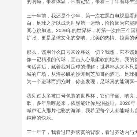
的呐喊，带着体温，带着记忆，带着三十年看球生
三十年前，我还是个少年，第一次在黑白电视里看
白，足球之所以成为世界第一运动，恰恰因为它能
间心跳加速。2026年的世界杯，将第一次由三个
扩张，更是足球文化的交响。北美的热情、拉美的
那么，该用什么口号来诠释这一切？我想，它不该是
像一记精准的传球，直击人心最柔软的地方。我的答
句话背后，藏着我对足球的理解：世界杯从来不只
城的广场，从洛杉矶的沙滩到芝加哥的酒吧，足球
为一个进球而拥抱时，你会发现，足球真的能消弭
我见过太多被口号包装的世界杯，它们华丽、响亮
歌，多年后哼起来，依然能让你热泪盈眶。2026
喊声汇入那片七彩的海洋，我希望每个人都能喊出
纯粹的快乐。
三十年了，我看过巴乔落寞的背影，看过齐达内与