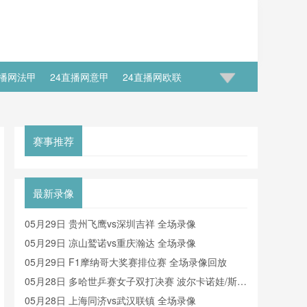
直播网法甲
24直播网意甲
24直播网欧联
足世预赛大名单
24直播网国足世预赛排行榜
赛事推荐
最新录像
05月29日 贵州飞鹰vs深圳吉祥 全场录像
05月29日 凉山鹫诺vs重庆瀚达 全场录像
05月29日 F1摩纳哥大奖赛排位赛 全场录像回放
05月28日 多哈世乒赛女子双打决赛 波尔卡诺娃/斯佐
科斯vs王曼昱/蒯曼 全场录像回放
05月28日 上海同济vs武汉联镇 全场录像