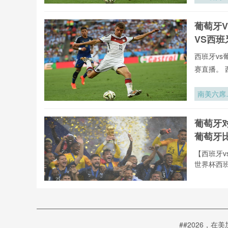
·2026：
训炉火淬
葡萄牙
的战场锋
VS西
西班牙vs
赛直播。 
南美六席
战：202
世预赛十
葡萄牙
争霸
葡萄牙
【西班牙v
世界杯西班
国际足联
改季军战
名规则：
西班牙
球数取代
##2026，