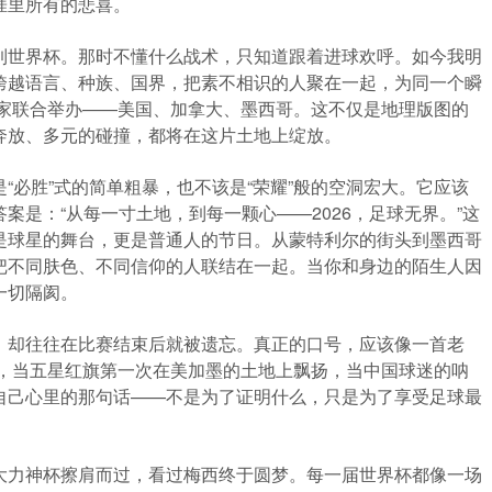
涯里所有的悲喜。
到世界杯。那时不懂什么战术，只知道跟着进球欢呼。如今我明
跨越语言、种族、国界，把素不相识的人聚在一起，为同一个瞬
国家联合举办——美国、加拿大、墨西哥。这不仅是地理版图的
奔放、多元的碰撞，都将在这片土地上绽放。
“必胜”式的简单粗暴，也不该是“荣耀”般的空洞宏大。它应该
案是：“从每一寸土地，到每一颗心——2026，足球无界。”这
是球星的舞台，更是普通人的节日。从蒙特利尔的街头到墨西哥
把不同肤色、不同信仰的人联结在一起。当你和身边的陌生人因
一切隔阂。
，却往往在比赛结束后就被遗忘。真正的口号，应该像一首老
年，当五星红旗第一次在美加墨的土地上飘扬，当中国球迷的呐
自己心里的那句话——不是为了证明什么，只是为了享受足球最
大力神杯擦肩而过，看过梅西终于圆梦。每一届世界杯都像一场