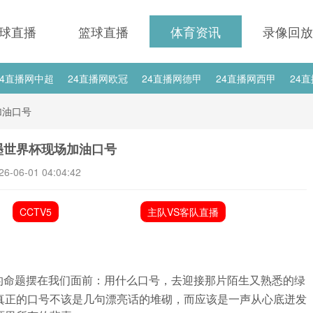
球直播
篮球直播
体育资讯
录像回放
24直播网中超
24直播网欧冠
24直播网德甲
24直播网西甲
24
24直播网中甲
24直播网日职联
24直播网韩K联
24直播网国
加油口号
直播网国足世预赛赛程
24直播网国足世预赛
加墨世界杯现场加油口号
26-06-01 04:04:42
CCTV5
主队VS客队直播
的命题摆在我们面前：用什么口号，去迎接那片陌生又熟悉的绿
真正的口号不该是几句漂亮话的堆砌，而应该是一声从心底迸发