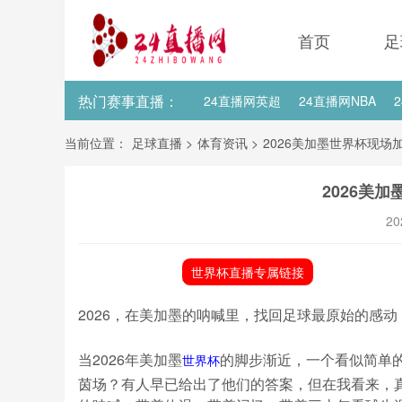
首页
足
热门赛事直播：
24直播网英超
24直播网NBA
24直播网亚洲杯
24直播网世亚预
当前位置：
足球直播
>
体育资讯
>
2026美加墨世界杯现场
24直播网国足世预赛积分榜
24
2026美
20
世界杯直播专属链接
2026，在美加墨的呐喊里，找回足球最原始的感动
当2026年美加墨
的脚步渐近，一个看似简单
世界杯
茵场？有人早已给出了他们的答案，但在我看来，