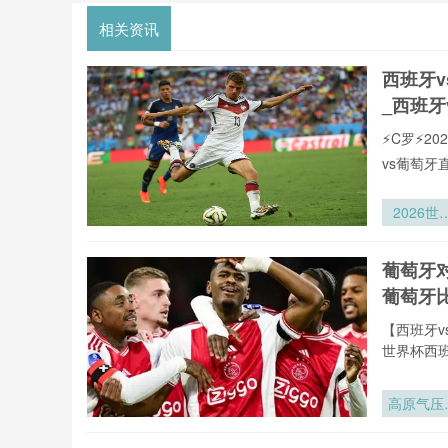
相关资讯
西班牙
_西班牙
⚡️C罗⚡
vs葡萄
2026世
杯费城
区：林肯
葡萄牙
融球场疏
葡萄牙
通道宽度
规性复核
【西班牙v
术指引
世界杯西班
高原气压
度下202
年墨西哥