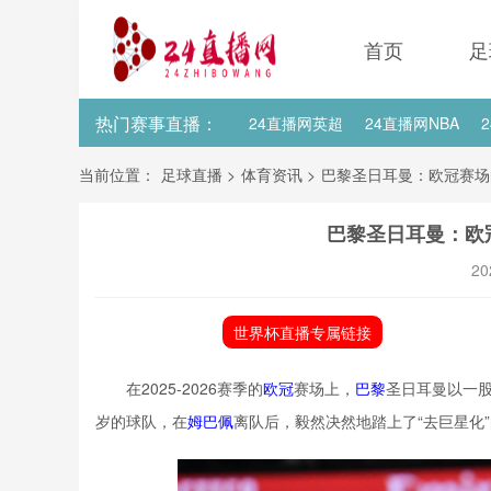
首页
足
热门赛事直播：
24直播网英超
24直播网NBA
24直播网亚洲杯
24直播网世亚预
当前位置：
足球直播
>
体育资讯
>
巴黎圣日耳曼：欧冠赛场
24直播网国足世预赛积分榜
24
巴黎圣日耳曼：欧
20
世界杯直播专属链接
在2025-2026赛季的
欧冠
赛场上，
巴黎
圣日耳曼以一股
岁的球队，在
姆巴佩
离队后，毅然决然地踏上了“去巨星化