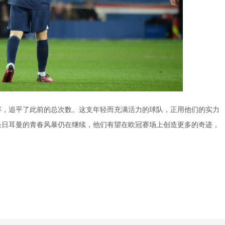
赛，追平了此前的总次数。这支年轻而充满活力的球队，正用他们的实力
圣日耳曼的青春风暴仍在继续，他们有望在欧冠赛场上创造更多的奇迹，