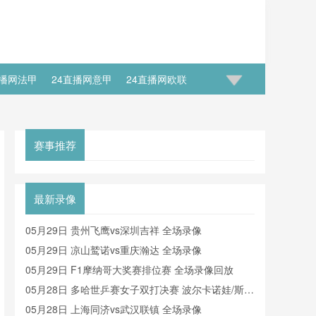
直播网法甲
24直播网意甲
24直播网欧联
足世预赛大名单
24直播网国足世预赛排行榜
赛事推荐
最新录像
05月29日 贵州飞鹰vs深圳吉祥 全场录像
05月29日 凉山鹫诺vs重庆瀚达 全场录像
05月29日 F1摩纳哥大奖赛排位赛 全场录像回放
05月28日 多哈世乒赛女子双打决赛 波尔卡诺娃/斯佐
科斯vs王曼昱/蒯曼 全场录像回放
05月28日 上海同济vs武汉联镇 全场录像