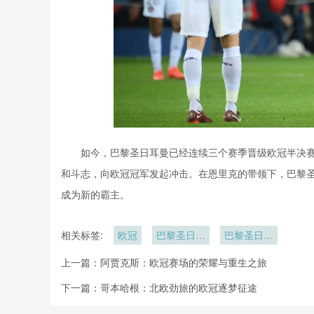
如今，巴黎圣日耳曼已经连续三个赛季晋级欧冠半决
和斗志，向欧冠冠军发起冲击。在恩里克的带领下，巴黎
成为新的霸主。
相关标签:
欧冠
巴黎圣日耳
巴黎圣日耳
曼
曼的比赛之
上一篇：
阿贾克斯：欧冠赛场的荣耀与重生之旅
路
下一篇：
哥本哈根：北欧劲旅的欧冠逐梦征途