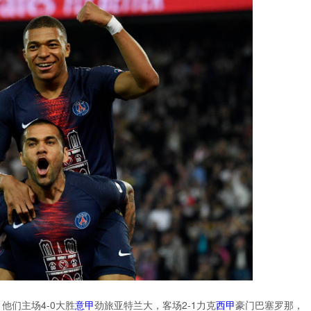
他们主场4-0大胜
意甲
劲旅亚特兰大，客场2-1力克
西甲
豪门巴塞罗那，