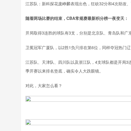
江苏队：新科探花庞峥麟表现出色，狂砍32分和4次助攻、
随着两场比赛的结束，CBA常规赛最新积分榜一夜变天：
开局取得3连胜的球队有3支，分别是北京队、青岛队和广
卫冕冠军广厦队，以2胜1负只排在第6位，同样夺冠热门辽
江苏队、天津队、四川队以及浙江队，4支球队都是开局3
季开赛以来排名垫底，确实令人大跌眼镜。
对此，大家怎么看？