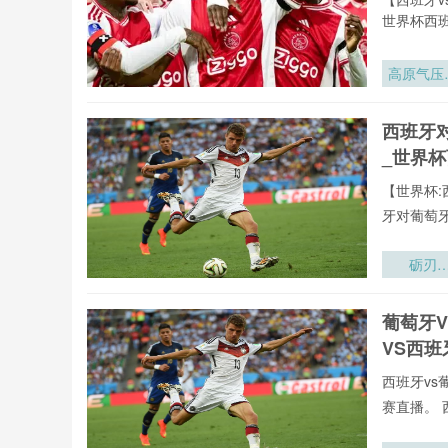
术指引
世界杯西班
高原气压
度下202
年墨西哥
西班牙
赛区足球
_世界
气压力分
适配策略
【世界杯:
究
牙对葡萄
砺刃
·2026：
训炉火淬
葡萄牙
的战场锋
VS西
西班牙vs
赛直播。 