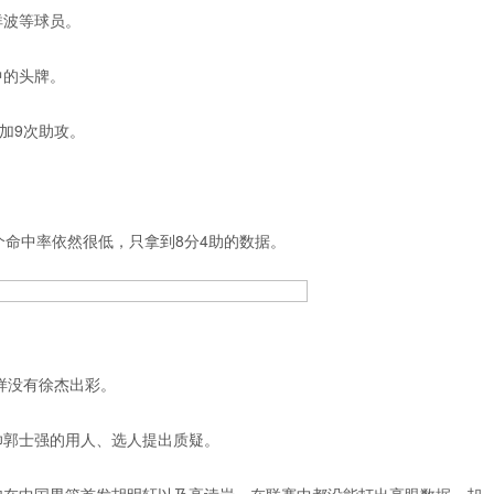
祥波等球员。
中的头牌。
加9次助攻。
个命中率依然很低，只拿到8分4助的数据。
样没有徐杰出彩。
帅郭士强的用人、选人提出质疑。