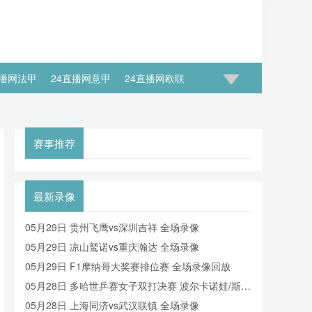
直播网法甲
24直播网意甲
24直播网欧联
足世预赛大名单
24直播网国足世预赛排行榜
赛事推荐
最新录像
05月29日 贵州飞鹰vs深圳吉祥 全场录像
05月29日 凉山鹫诺vs重庆瀚达 全场录像
05月29日 F1摩纳哥大奖赛排位赛 全场录像回放
05月28日 多哈世乒赛女子双打决赛 波尔卡诺娃/斯佐
科斯vs王曼昱/蒯曼 全场录像回放
05月28日 上海同济vs武汉联镇 全场录像