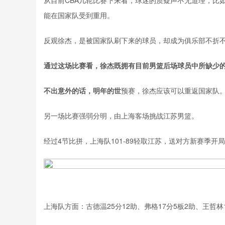
从目前CBA几轮比赛下来看，球迷的质疑声不无道理，比
能在国家队受到重用。
反观徐杰，是被国家队刷下来的球员，却成为俱乐部不折
通过这场比赛看，徐杰既拥有目前男篮后场球员中所缺少
不出意外的话，明年的世
预赛，徐杰应该可以重返国家队
另一场比赛强弱分明，由上海客场挑战江苏男篮。
经过4节比拼，上海队101-89轻取江苏，送对方新赛季开
上海队方面：古德温25分12助、弗格17分5板2助、王哲林