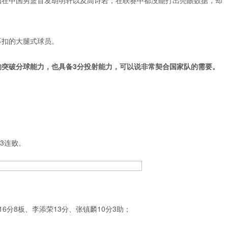
如在中国男篮首发胡明轩以及高诗岩，在联赛中都没能打出亮眼数据，却
不扣的大腿式球员。
的突破分球能力，也具备3分投射能力，可以说非常契合国家队的需要。
。
局3连败。
16分8板、李添荣13分、张镇麟10分3助；