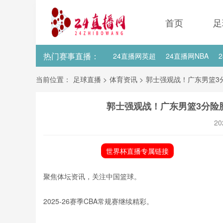
首页
足
热门赛事直播：
24直播网英超
24直播网NBA
24直播网亚洲杯
24直播网世亚预
当前位置：
足球直播
>
体育资讯
>
郭士强观战！广东男篮3分
24直播网国足世预赛积分榜
24
郭士强观战！广东男篮3分险胜
20
世界杯直播专属链接
聚焦体坛资讯，关注中国篮球。
2025-26赛季CBA常规赛继续精彩。