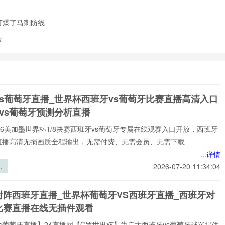
打爆了马刺防线
赛
vs葡萄牙直播_世界杯西班牙vs葡萄牙比赛直播高清入口
vs葡萄牙预测分析直播
️2026美加墨世界杯1/8决赛西班牙vs葡萄牙专属在线观赛入口开放，西班牙
牙直播高清无损画质全程输出，无需付费、无需会员、无需下载
...详情
界
2026-07-20 11:34:04
赛
金
对阵西班牙直播_世界杯葡萄牙VS西班牙直播_西班牙对
散
比赛直播在线无插件观看
合
技
s葡萄牙直播】24直播网【C罗世界杯】为广大西班牙vs葡萄牙球迷提供