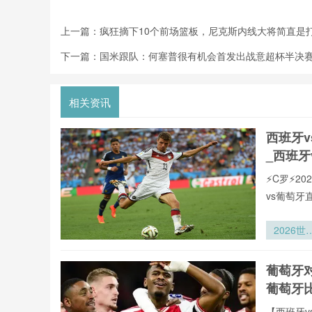
上一篇：
疯狂摘下10个前场篮板，尼克斯内线大将简直是
下一篇：
国米跟队：何塞普很有机会首发出战意超杯半决
相关资讯
西班牙
_西班牙
⚡️C罗⚡
vs葡萄
2026世
杯费城
区：林肯
葡萄牙
融球场疏
葡萄牙
通道宽度
规性复核
【西班牙v