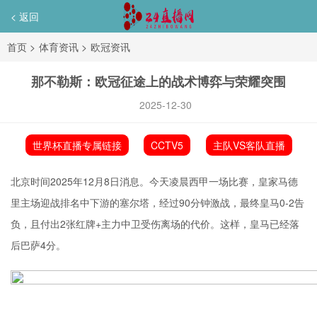
< 返回
首页
>
体育资讯
>
欧冠资讯
那不勒斯：欧冠征途上的战术博弈与荣耀突围
2025-12-30
世界杯直播专属链接
CCTV5
主队VS客队直播
北京时间2025年12月8日消息。今天凌晨西甲一场比赛，皇家马德
里主场迎战排名中下游的
塞尔塔
，经过90分钟激战，最终皇马0-2告
负，且付出2张红牌+主力中卫受伤离场的代价。这样，皇马已经落
后巴萨4分。