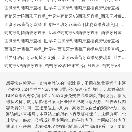
班牙实时全场直播入口
西班牙对葡萄牙直播_世界杯:西班牙对葡萄牙直播免费观看直播_世
界杯西班牙对葡萄牙直播在线观看高清无插件
葡萄牙对阵西班牙直播_世界杯葡萄牙VS西班牙直播_西班牙对葡萄
牙比赛直播在线无插件观看
西班牙vs葡萄牙直播_世界杯西班牙vs葡萄牙比赛直播高清入口_西
班牙vs葡萄牙预测分析直播
葡萄牙对阵西班牙直播_世界杯葡萄牙VS西班牙直播_西班牙对葡萄
牙比赛直播在线无插件观看
西班牙对葡萄牙直播_世界杯:西班牙对葡萄牙直播免费观看直播_世
界杯西班牙对葡萄牙直播在线观看高清无插件
西班牙对葡萄牙直播_世界杯:西班牙对葡萄牙直播免费观看直播_世
界杯西班牙对葡萄牙直播在线观看高清无插件
世界杯:西班牙vs葡萄牙直播_西班牙vs葡萄牙直播免费观看_世界杯
今日西班牙vs葡萄牙直播在线观看高清视频直播
葡萄牙VS西班牙直播_葡萄牙VS西班牙直播在线观看_葡萄牙VS西
班牙实时全场直播入口
想要快速检索某一支特定球队的全部比赛，不用在海量赛程当中逐
条翻找，24直播网NBA直播设置球队快速筛选功能。无插件高清
NBA直播没有会员门槛，NBA直播免费在线看网页访问便捷。输入
球队名称，就可以筛选出该队伍全部直播与回放资源。节省查找内
容耗费的时间，直接定位主队对局，高效完成自己的观赛计划。欢
迎访问24直播网，本网站上的所有内容受版权保护。未经许可，禁
止复制、修改、传播或利用本网站上的任何内容。本网站部分内容
来源于互联网，若有侵犯了您的版权请随时与我们联系。页面更新