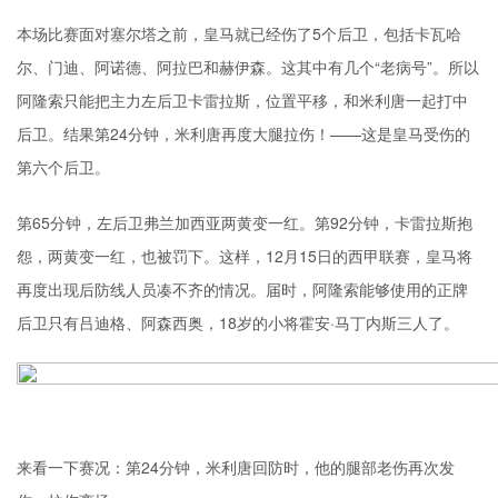
本场比赛面对塞尔塔之前，皇马就已经伤了5个后卫，包括卡瓦哈
尔、门迪、阿诺德、阿拉巴和赫伊森。这其中有几个“老病号”。所以
阿隆索只能把主力左后卫卡雷拉斯，位置平移，和米利唐一起打中
后卫。结果第24分钟，米利唐再度大腿拉伤！——这是皇马受伤的
第六个后卫。
第65分钟，左后卫弗兰加西亚两黄变一红。第92分钟，卡雷拉斯抱
怨，两黄变一红，也被罚下。这样，12月15日的西甲联赛，皇马将
再度出现后防线人员凑不齐的情况。届时，阿隆索能够使用的正牌
后卫只有吕迪格、阿森西奥，18岁的小将霍安·马丁内斯三人了。
来看一下赛况：第24分钟，米利唐回防时，他的腿部老伤再次发