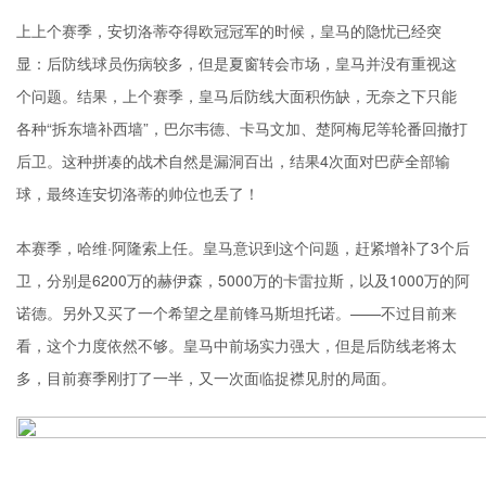
上上个赛季，
安切洛蒂
夺得欧冠冠军的时候，皇马的隐忧已经突
显：后防线球员伤病较多，但是夏窗转会市场，皇马并没有重视这
个问题。结果，上个赛季，皇马后防线大面积伤缺，无奈之下只能
各种“拆东墙补西墙”，巴尔韦德、卡马文加、楚阿梅尼等轮番回撤打
后卫。这种拼凑的战术自然是漏洞百出，结果4次面对巴萨全部输
球，最终连安切洛蒂的帅位也丢了！
本赛季，哈维·
阿隆索
上任。皇马意识到这个问题，赶紧增补了3个后
卫，分别是6200万的赫伊森，5000万的卡雷拉斯，以及1000万的阿
诺德。另外又买了一个希望之星前锋马斯坦托诺。——不过目前来
看，这个力度依然不够。皇马中前场实力强大，但是后防线老将太
多，目前赛季刚打了一半，又一次面临捉襟见肘的局面。