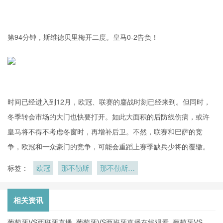
第94分钟，斯维德贝里梅开二度。皇马0-2告负！
时间已经进入到12月，欧冠、联赛的鏖战时刻已经来到。但同时，
冬季转会市场的大门也快要打开。如此大面积的后防线伤病，或许
皇马将不得不考虑冬窗时，再增补后卫。不然，联赛和巴萨的竞
争，欧冠和一众豪门的竞争，可能会重蹈上赛季缺兵少将的覆辙。
标签：
欧冠
那不勒斯
那不勒斯的
比赛之路
相关资讯
葡萄牙VS西班牙直播_葡萄牙VS西班牙直播在线观看_葡萄牙VS西