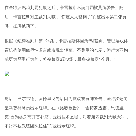
在金特罗鸣哨判罚犯规之后，卡雷拉斯不满判罚被黄牌警告。随
后，卡雷拉斯对主裁判大喊，“你这人太糟糕了”而被出示第二张黄
牌，红牌被罚下。
根据《纪律准则》第124条，卡雷拉斯将因为“对裁判、管理层或体
育机构使用侮辱性语言或表现出轻蔑、不尊重的态度，但行为不构
成更为严重行为的，将被禁赛2到3场，最多被禁赛1个月。”
随后，巴尔韦德、罗德里戈先后因为抗议被黄牌警告，金特罗还向
皇马替补球员出示红牌。在《比赛报告》，金特罗透露，恩德里
克“因为起身离开替补席，走出技术区域，对着第四裁判大喊大叫，
不得不被教练团队拉住”而被出示红牌。