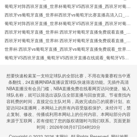
界杯西班牙对葡萄牙直播在线观看高清无插件
葡萄牙对阵西班牙直播_世界杯葡萄牙VS西班牙直播_西班牙对葡萄
牙比赛直播在线无插件观看
西班牙vs葡萄牙直播_世界杯西班牙vs葡萄牙比赛直播高清入口_西
班牙vs葡萄牙预测分析直播
葡萄牙对阵西班牙直播_世界杯葡萄牙VS西班牙直播_西班牙对葡萄
牙比赛直播在线无插件观看
西班牙对葡萄牙直播_世界杯:西班牙对葡萄牙直播免费观看直播_世
界杯西班牙对葡萄牙直播在线观看高清无插件
西班牙对葡萄牙直播_世界杯:西班牙对葡萄牙直播免费观看直播_世
界杯西班牙对葡萄牙直播在线观看高清无插件
世界杯:西班牙vs葡萄牙直播_西班牙vs葡萄牙直播免费观看_世界杯
今日西班牙vs葡萄牙直播在线观看高清视频直播
葡萄牙VS西班牙直播_葡萄牙VS西班牙直播在线观看_葡萄牙VS西
班牙实时全场直播入口
想要快速检索某一支特定球队的全部比赛，不用在海量赛程当中逐
条翻找，24直播网NBA直播设置球队快速筛选功能。无插件高清
NBA直播没有会员门槛，NBA直播免费在线看网页访问便捷。输入
球队名称，就可以筛选出该队伍全部直播与回放资源。节省查找内
容耗费的时间，直接定位主队对局，高效完成自己的观赛计划。欢
迎访问24直播网，本网站上的所有内容受版权保护。未经许可，禁
止复制、修改、传播或利用本网站上的任何内容。本网站部分内容
来源于互联网，若有侵犯了您的版权请随时与我们联系。页面更新
时间：2026年08月07日04时20分
Copyright © 2022-
2026
本网站. All Rights Reserved.
网站地图